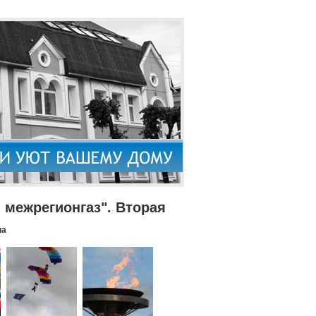
межрегионгаз". Вторая
па