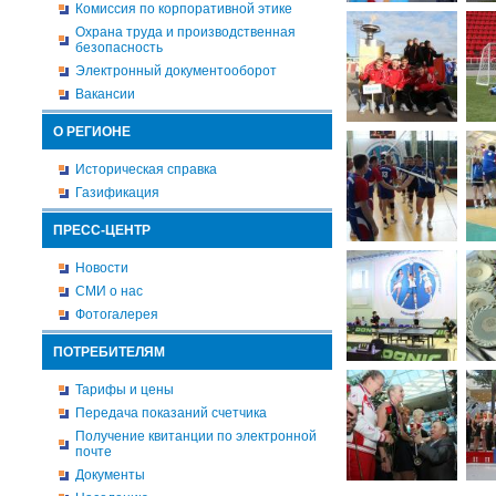
Комиссия по корпоративной этике
Охрана труда и производственная
безопасность
Электронный документооборот
Вакансии
О РЕГИОНЕ
Историческая справка
Газификация
ПРЕСС-ЦЕНТР
Новости
СМИ о нас
Фотогалерея
ПОТРЕБИТЕЛЯМ
Тарифы и цены
Передача показаний счетчика
Получение квитанции по электронной
почте
Документы