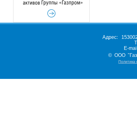
Адрес: 153002,
Т
E-ma
© ООО "Газ
Политика 