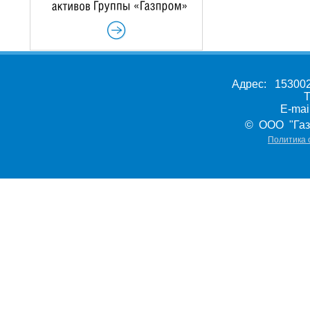
Адрес: 153002,
Т
E-ma
© ООО "Газ
Политика 