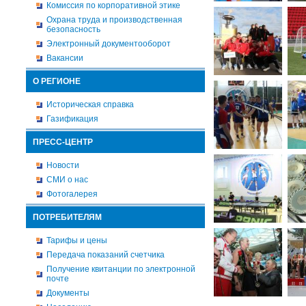
Комиссия по корпоративной этике
Охрана труда и производственная
безопасность
Электронный документооборот
Вакансии
О РЕГИОНЕ
Историческая справка
Газификация
ПРЕСС-ЦЕНТР
Новости
СМИ о нас
Фотогалерея
ПОТРЕБИТЕЛЯМ
Тарифы и цены
Передача показаний счетчика
Получение квитанции по электронной
почте
Документы