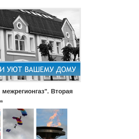
межрегионгаз". Вторая
па