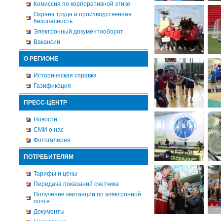
Комиссия по корпоративной этике
Охрана труда и производственная
безопасность
Электронный документооборот
Вакансии
О РЕГИОНЕ
Историческая справка
Газификация
ПРЕСС-ЦЕНТР
Новости
СМИ о нас
Фотогалерея
ПОТРЕБИТЕЛЯМ
Тарифы и цены
Передача показаний счетчика
Получение квитанции по электронной
почте
Документы