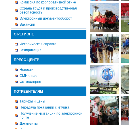
Комиссия по корпоративной этике
Охрана труда и производственная
безопасность
Электронный документооборот
Вакансии
О РЕГИОНЕ
Историческая справка
Газификация
ПРЕСС-ЦЕНТР
Новости
СМИ о нас
Фотогалерея
ПОТРЕБИТЕЛЯМ
Тарифы и цены
Передача показаний счетчика
Получение квитанции по электронной
почте
Документы