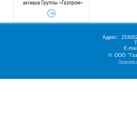
Адрес: 153002,
Т
E-ma
© ООО "Газ
Политика 