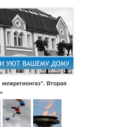
межрегионгаз". Вторая
па