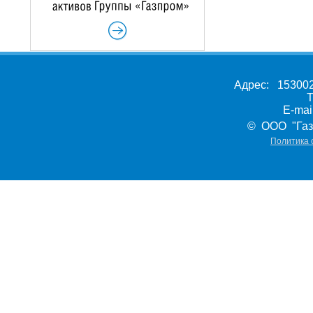
Адрес: 153002,
Т
E-ma
© ООО "Газ
Политика 