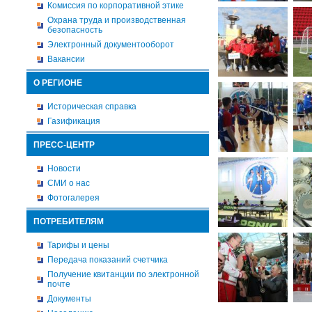
Комиссия по корпоративной этике
Охрана труда и производственная
безопасность
Электронный документооборот
Вакансии
О РЕГИОНЕ
Историческая справка
Газификация
ПРЕСС-ЦЕНТР
Новости
СМИ о нас
Фотогалерея
ПОТРЕБИТЕЛЯМ
Тарифы и цены
Передача показаний счетчика
Получение квитанции по электронной
почте
Документы