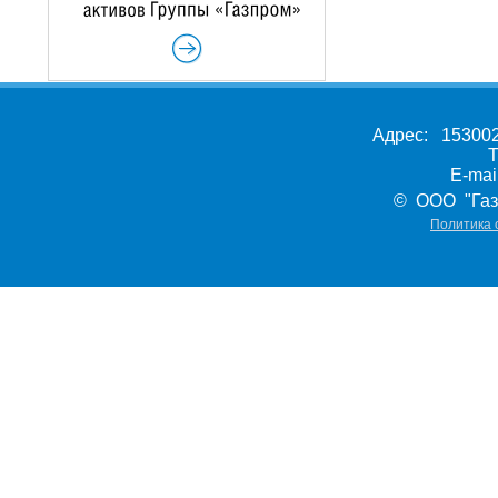
Адрес: 153002,
Т
E-ma
© ООО "Газ
Политика 