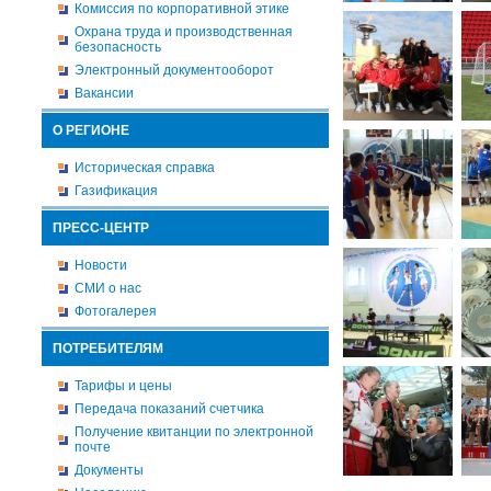
Комиссия по корпоративной этике
Охрана труда и производственная
безопасность
Электронный документооборот
Вакансии
О РЕГИОНЕ
Историческая справка
Газификация
ПРЕСС-ЦЕНТР
Новости
СМИ о нас
Фотогалерея
ПОТРЕБИТЕЛЯМ
Тарифы и цены
Передача показаний счетчика
Получение квитанции по электронной
почте
Документы