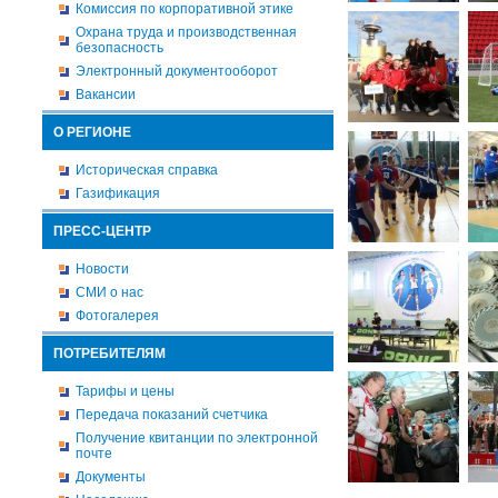
Комиссия по корпоративной этике
Охрана труда и производственная
безопасность
Электронный документооборот
Вакансии
О РЕГИОНЕ
Историческая справка
Газификация
ПРЕСС-ЦЕНТР
Новости
СМИ о нас
Фотогалерея
ПОТРЕБИТЕЛЯМ
Тарифы и цены
Передача показаний счетчика
Получение квитанции по электронной
почте
Документы