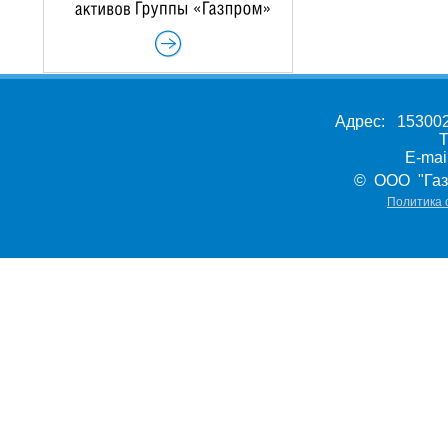
Адрес: 153002,
Т
E-ma
© ООО "Газ
Политика 