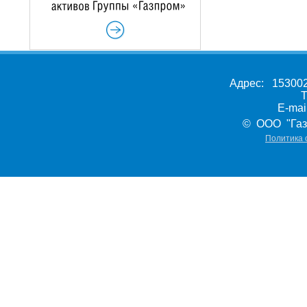
Адрес: 153002,
Т
E-ma
© ООО "Газ
Политика 