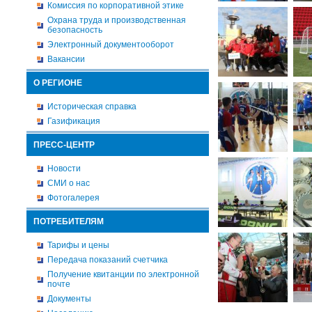
Комиссия по корпоративной этике
Охрана труда и производственная
безопасность
Электронный документооборот
Вакансии
О РЕГИОНЕ
Историческая справка
Газификация
ПРЕСС-ЦЕНТР
Новости
СМИ о нас
Фотогалерея
ПОТРЕБИТЕЛЯМ
Тарифы и цены
Передача показаний счетчика
Получение квитанции по электронной
почте
Документы