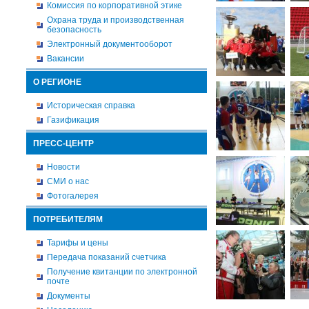
Комиссия по корпоративной этике
Охрана труда и производственная
безопасность
Электронный документооборот
Вакансии
О РЕГИОНЕ
Историческая справка
Газификация
ПРЕСС-ЦЕНТР
Новости
СМИ о нас
Фотогалерея
ПОТРЕБИТЕЛЯМ
Тарифы и цены
Передача показаний счетчика
Получение квитанции по электронной
почте
Документы