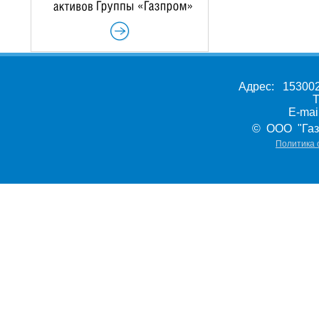
Адрес: 153002,
Т
E-ma
© ООО "Газ
Политика 