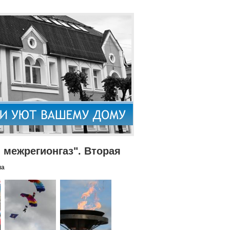
межрегионгаз". Вторая
па