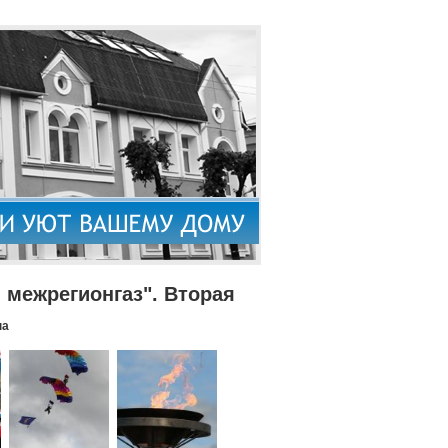
межрегионгаз". Вторая
па