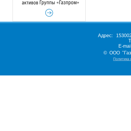
Адрес: 153002,
Т
E-ma
© ООО "Газ
Политика 