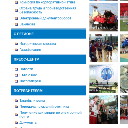
Комиссия по корпоративной этике
Охрана труда и производственная
безопасность
Электронный документооборот
Вакансии
О РЕГИОНЕ
Историческая справка
Газификация
ПРЕСС-ЦЕНТР
Новости
СМИ о нас
Фотогалерея
ПОТРЕБИТЕЛЯМ
Тарифы и цены
Передача показаний счетчика
Получение квитанции по электронной
почте
Документы