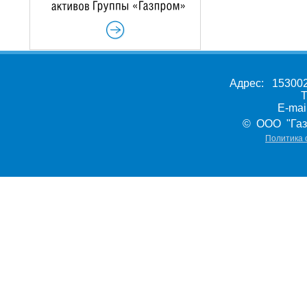
Адрес: 153002,
Т
E-ma
© ООО "Газ
Политика 