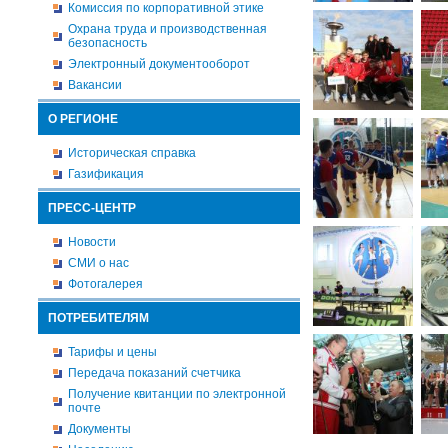
Комиссия по корпоративной этике
Охрана труда и производственная
безопасность
Электронный документооборот
Вакансии
О РЕГИОНЕ
Историческая справка
Газификация
ПРЕСС-ЦЕНТР
Новости
СМИ о нас
Фотогалерея
ПОТРЕБИТЕЛЯМ
Тарифы и цены
Передача показаний счетчика
Получение квитанции по электронной
почте
Документы