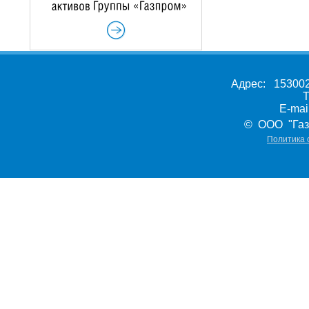
Адрес: 153002,
Т
E-ma
© ООО "Газ
Политика 