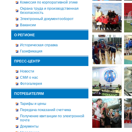
Комиссия по корпоративной этике
Охрана труда и производственная
безопасность
Электронный документооборот
Вакансии
О РЕГИОНЕ
Историческая справка
Газификация
ПРЕСС-ЦЕНТР
Новости
СМИ о нас
Фотогалерея
ПОТРЕБИТЕЛЯМ
Тарифы и цены
Передача показаний счетчика
Получение квитанции по электронной
почте
Документы