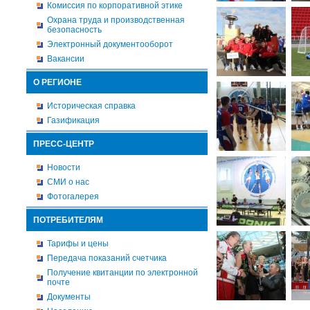
Комиссия по корпоративной этике
Охрана труда и производственная
безопасность
Электронный документооборот
Вакансии
О РЕГИОНЕ
Историческая справка
Газификация
ПРЕСС-ЦЕНТР
Новости
СМИ о нас
Фотогалерея
ПОТРЕБИТЕЛЯМ
Тарифы и цены
Передача показаний счетчика
Получение квитанции по электронной
почте
Документы