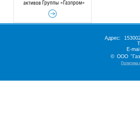
Адрес: 153002,
Т
E-ma
© ООО "Газ
Политика 