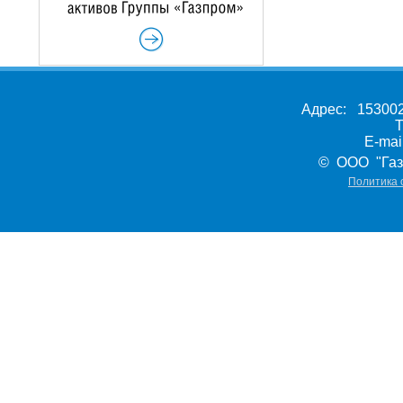
Адрес: 153002,
Т
E-ma
© ООО "Газ
Политика 