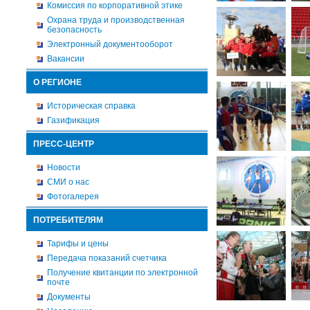
Комиссия по корпоративной этике
Охрана труда и производственная
безопасность
Электронный документооборот
Вакансии
О РЕГИОНЕ
Историческая справка
Газификация
ПРЕСС-ЦЕНТР
Новости
СМИ о нас
Фотогалерея
ПОТРЕБИТЕЛЯМ
Тарифы и цены
Передача показаний счетчика
Получение квитанции по электронной
почте
Документы