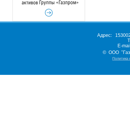
Адрес: 153002,
Т
E-ma
© ООО "Газ
Политика 