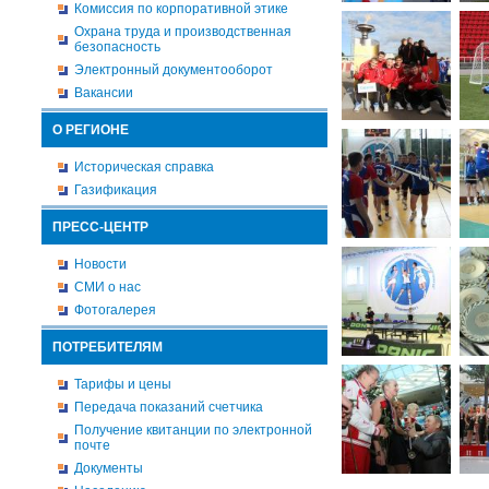
Комиссия по корпоративной этике
Охрана труда и производственная
безопасность
Электронный документооборот
Вакансии
О РЕГИОНЕ
Историческая справка
Газификация
ПРЕСС-ЦЕНТР
Новости
СМИ о нас
Фотогалерея
ПОТРЕБИТЕЛЯМ
Тарифы и цены
Передача показаний счетчика
Получение квитанции по электронной
почте
Документы