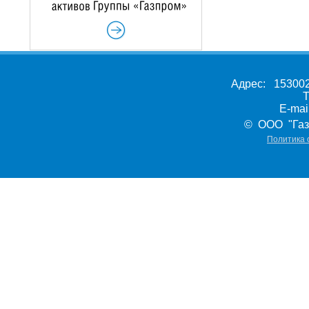
Адрес: 153002,
Т
E-ma
© ООО "Газ
Политика 