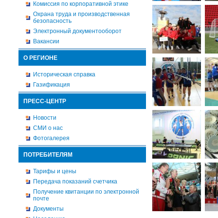
Комиссия по корпоративной этике
Охрана труда и производственная
безопасность
Электронный документооборот
Вакансии
О РЕГИОНЕ
Историческая справка
Газификация
ПРЕСС-ЦЕНТР
Новости
СМИ о нас
Фотогалерея
ПОТРЕБИТЕЛЯМ
Тарифы и цены
Передача показаний счетчика
Получение квитанции по электронной
почте
Документы