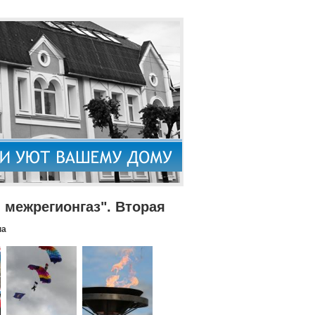
межрегионгаз". Вторая
па