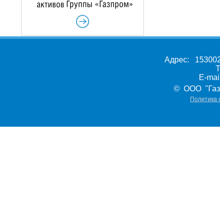
Адрес: 153002,
Т
E-ma
© ООО "Газ
Политика 