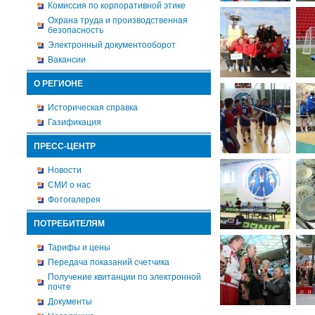
Комиссия по корпоративной этике
Охрана труда и производственная
безопасность
Электронный документооборот
Вакансии
О РЕГИОНЕ
Историческая справка
Газификация
ПРЕСС-ЦЕНТР
Новости
СМИ о нас
Фотогалерея
ПОТРЕБИТЕЛЯМ
Тарифы и цены
Передача показаний счетчика
Получение квитанции по электронной
почте
Документы