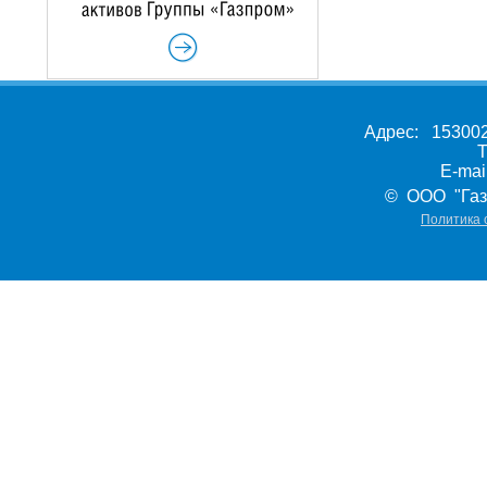
Адрес: 153002,
Т
E-ma
© ООО "Газ
Политика 