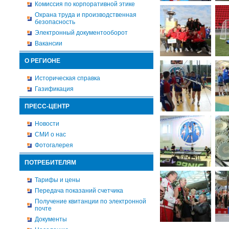
Комиссия по корпоративной этике
Охрана труда и производственная
безопасность
Электронный документооборот
Вакансии
О РЕГИОНЕ
Историческая справка
Газификация
ПРЕСС-ЦЕНТР
Новости
СМИ о нас
Фотогалерея
ПОТРЕБИТЕЛЯМ
Тарифы и цены
Передача показаний счетчика
Получение квитанции по электронной
почте
Документы