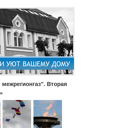
межрегионгаз". Вторая
па