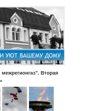
межрегионгаз". Вторая
па