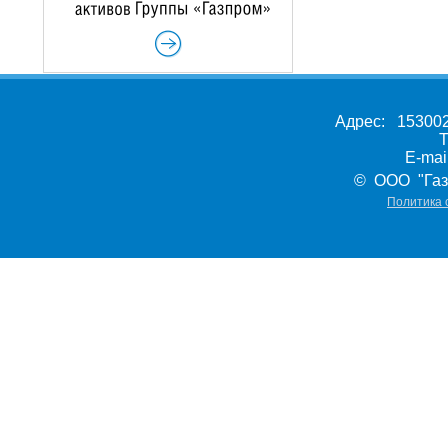
Адрес: 153002,
Т
E-ma
© ООО "Газ
Политика 