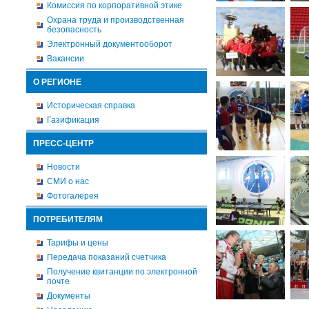
Комиссия по корпоративной этике
Охрана труда и производственная
безопасность
Электронный документооборот
Вакансии
О РЕГИОНЕ
Историческая справка
Газификация
ПРЕСС-ЦЕНТР
Новости
СМИ о нас
Фотогалерея
ПОТРЕБИТЕЛЯМ
Тарифы и цены
Передача показаний счетчика
Получение квитанции по электронной
почте
Документы