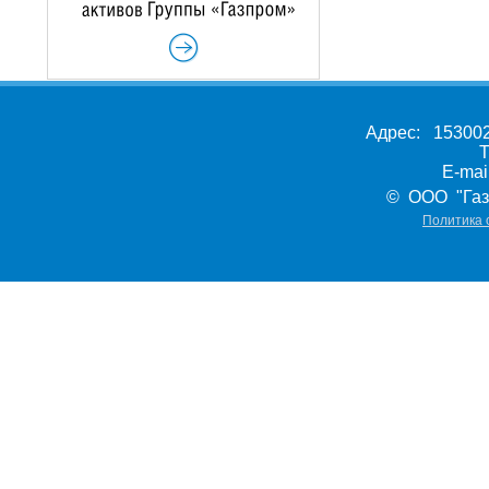
Адрес: 153002,
Т
E-ma
© ООО "Газ
Политика 