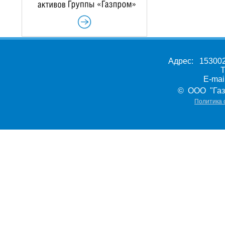
Адрес: 153002,
Т
E-ma
© ООО "Газ
Политика 