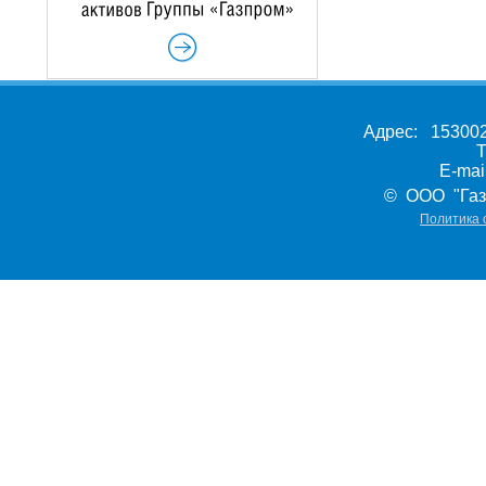
Адрес: 153002,
Т
E-ma
© ООО "Газ
Политика 