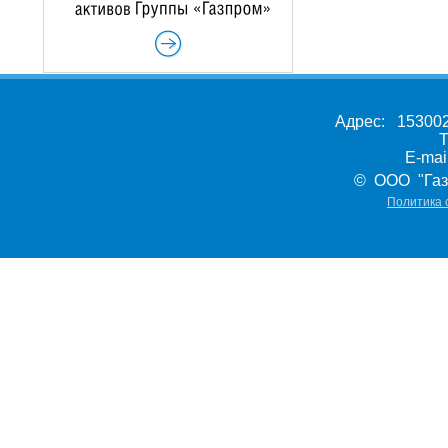
Адрес: 153002,
Т
E-ma
© ООО "Газ
Политика 