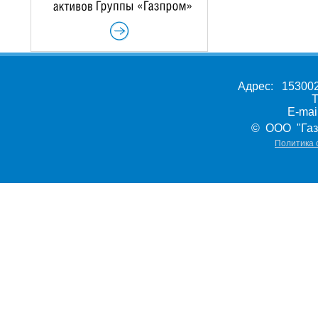
Адрес: 153002,
Т
E-ma
© ООО "Газ
Политика 