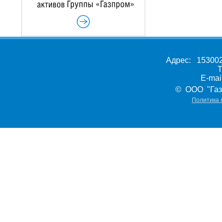
Адрес: 153002,
Т
E-ma
© ООО "Газ
Политика 