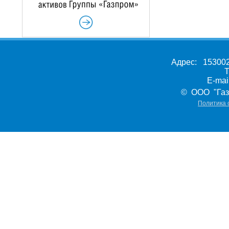
Адрес: 153002,
Т
E-ma
© ООО "Газ
Политика 