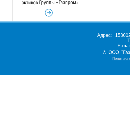
Адрес: 153002,
Т
E-ma
© ООО "Газ
Политика 