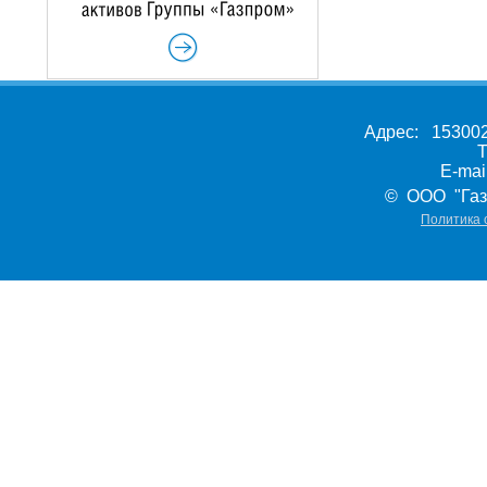
Адрес: 153002,
Т
E-ma
© ООО "Газ
Политика 