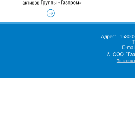
Адрес: 153002,
Т
E-ma
© ООО "Газ
Политика 