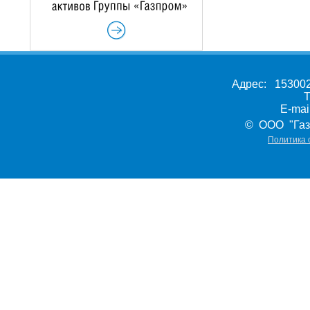
Адрес: 153002,
Т
E-ma
© ООО "Газ
Политика 