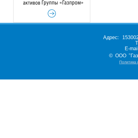
Адрес: 153002,
Т
E-ma
© ООО "Газ
Политика 