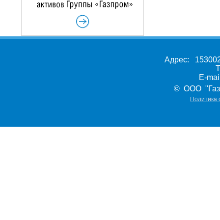
Адрес: 153002,
Т
E-ma
© ООО "Газ
Политика 