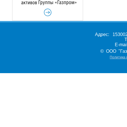
Адрес: 153002,
Т
E-ma
© ООО "Газ
Политика 