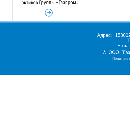
Адрес: 153002,
Т
E-ma
© ООО "Газ
Политика 