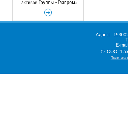
Адрес: 153002,
Т
E-ma
© ООО "Газ
Политика 