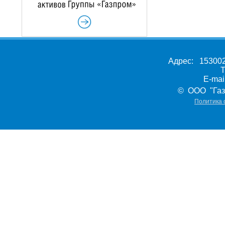
Адрес: 153002,
Т
E-ma
© ООО "Газ
Политика 