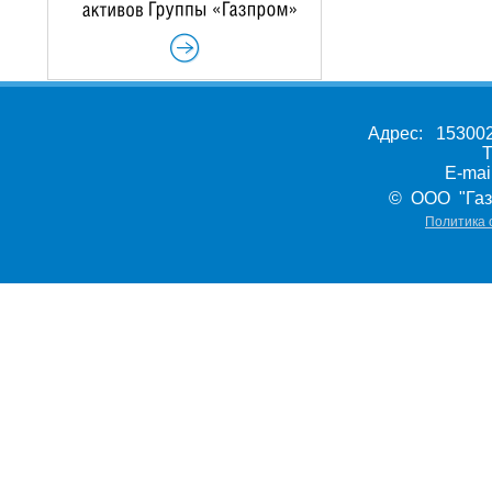
Адрес: 153002,
Т
E-ma
© ООО "Газ
Политика 