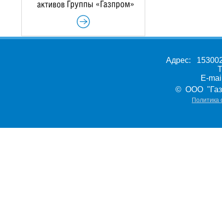
Адрес: 153002,
Т
E-ma
© ООО "Газ
Политика 