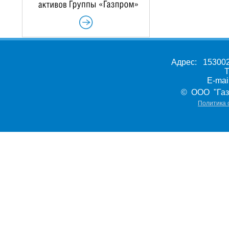
Адрес: 153002,
Т
E-ma
© ООО "Газ
Политика 