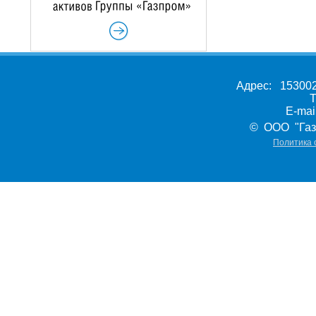
Адрес: 153002,
Т
E-ma
© ООО "Газ
Политика 