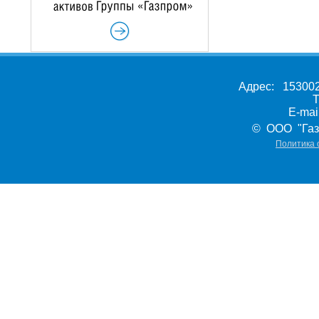
Адрес: 153002,
Т
E-ma
© ООО "Газ
Политика 