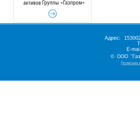
Адрес: 153002,
Т
E-ma
© ООО "Газ
Политика 